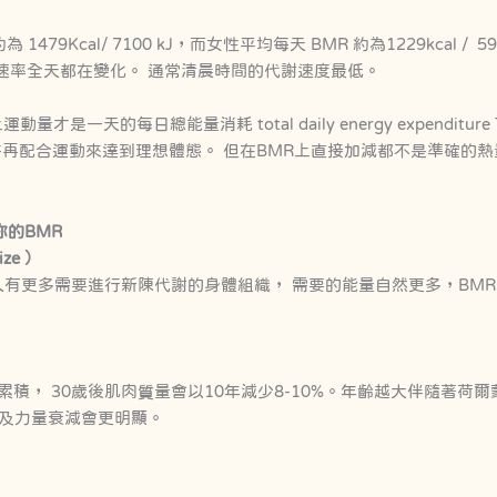
1479Kcal/ 7100 kJ，而女性平均每天 BMR 約為1229kcal / 
速率全天都在變化。 通常清晨時間的代謝速度最低。
上運動量才是一天的每日總能量消耗 total daily energy expenditu
小許再配合運動來達到理想體態。 但在BMR上直接加減都不是準確的
你的BMR
ize ）
人有更多需要進行新陳代謝的身體組織， 需要的能量自然更多，BMR
累積， 30歲後肌肉質量會以10年減少8-10%。年齡越大伴隨著荷
量及力量衰減會更明顯。