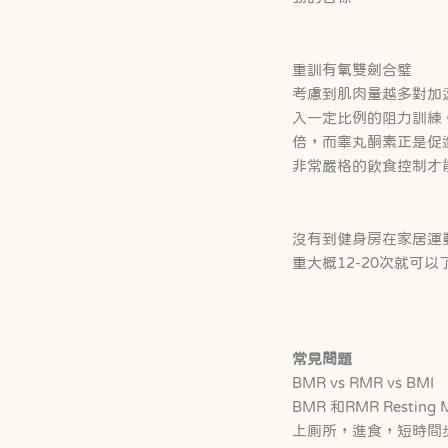
重訓有氧雙劍合璧
考慮到肌肉量越多對加
入一定比例的阻力訓練。
倍，而睾丸酮素正是促
非常嚴格的飲食控制才
沒有到健身房在家居運
重大概12-20次就可以
常見問題
BMR vs RMR vs BMI
BMR 和RMR Rest
上厠所，進食，短時間