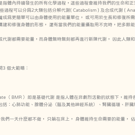
lism 是指體內持續發生的所有化學過程，這些過程會維持我們的生命和
 這些過程可以分爲2大類包括分解代謝( Catabolism ) 及合成代謝 ( An
質成爲更簡單可以由身體使用的能量單位， 或可用於生長和修復所需
構建和修復身體的形態， 還有當我們的能量攝取用不完時，把多餘
成代謝都需要能量，而身體無時無刻都再進行新陳代謝， 因此人類
3 個大範疇：
bolic Rate（ BMR ）即是基礎代謝 是指人體在非劇烈活動的狀態下
包括：心肺功能、腺體分泌（腦及其他神經系統）、腎臟循環、肝臟
於我們一天什麽都不做， 只躺在床上， 身體維持生命需要的能量， 