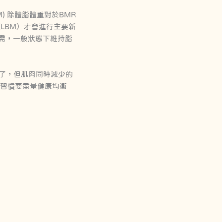
M) 除體脂體重對於BMR
 （LBM）才會進行主要新
需，一般狀態下維持脂
輕了，但肌肉同時減少的
食習慣要盡量健康均衡