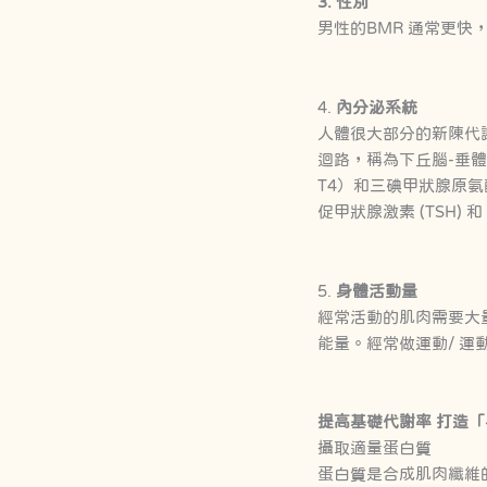
3. 性別
男性的BMR 通常更
4.
內分泌系統
人體很大部分的新陳代謝由
迴路，稱為下丘腦-垂體-
T4）和三碘甲狀腺原氨酸（
促甲狀腺激素 (TSH)
5.
身體活動量
經常活動的肌肉需要大
能量。經常做運動/ 運
提高基礎代謝率 打造
攝取適量蛋白質
蛋白質是合成肌肉纖維