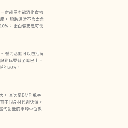
 身體需要一定能量才能消化食物
度。 脂肪通常不會太會
-10%； 蛋白質更是可使
影響。 體力活動可以包括有
、與狗玩耍甚至追巴士。
耗的20%。
， 其次是BMR 數字
會有不同身材代謝快慢。
礎代謝量的平均中位數