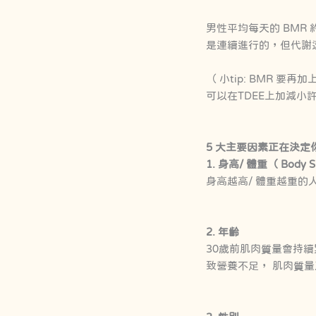
男性平均每天的 BMR 約為 
是連續進行的，但代謝
（ 小tip: BMR 要再加
可以在TDEE上加減
5 大主要因素正在決定
1. 身高/ 體重（ Body S
身高越高/ 體重越重的
2. 年齡
30歲前肌肉質量會持續
致營養不足， 肌肉質