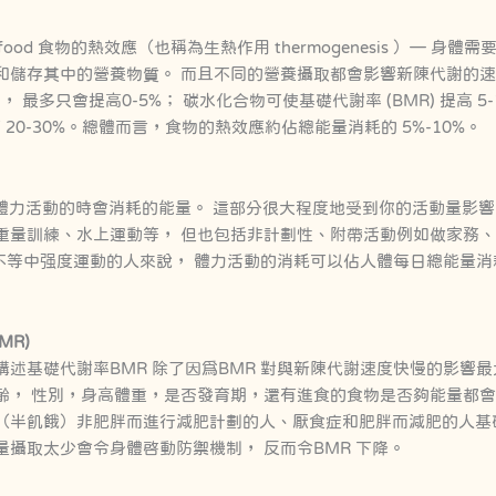
ect of food 食物的熱效應（也稱為生熱作用 thermogenesis ）—
和儲存其中的營養物質。 而且不同的營養攝取都會影響新陳代謝的速
 ， 最多只會提高0-5%； 碳水化合物可使基礎代謝率 (BMR) 提高 5
提高 20-30%。總體而言，食物的熱效應約佔總能量消耗的 5%-10%。
Activity 體力活動的時會消耗的能量。 這部分很大程度地受到你的活動量
重量訓練、水上運動等， 但也包括非計劃性、附帶活動例如做家務
鐘不等中强度運動的人來說， 體力活動的消耗可以佔人體每日總能量消
MR)
述基礎代謝率BMR 除了因爲BMR 對與新陳代謝速度快慢的影響最大
齡， 性別，身高體重，是否發育期，還有進食的食物是否夠能量都
（半飢餓）非肥胖而進行減肥計劃的人、厭食症和肥胖而減肥的人基
攝取太少會令身體啓動防禦機制， 反而令BMR 下降。