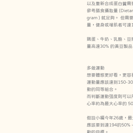
以及重新合成蛋白質需
參考膳食攝取量 (Dietar
gram ) 就足夠。 
量，健身或增肌者可達1.
鷄蛋、牛奶、乳酪、豆
量高達30% 的黃豆
多做運動
想要體態更好看，更容易
運動量應該達到150-
動的同等組合。
而判斷運動强度則可以用心
心率約為最大心率的 50
假設小編今年26歲，最大
應該要到達194的50%
動的目標。