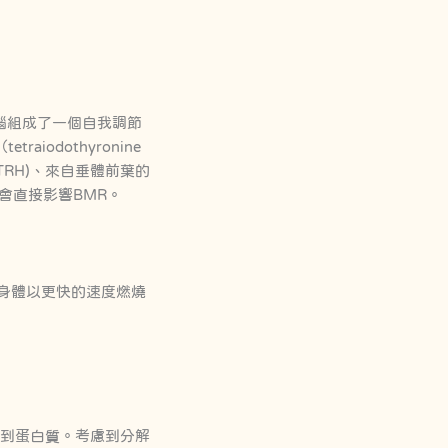
下丘腦組成了一個自我調節
odothyronine
(TRH)、來自垂體前葉的
都會直接影響BMR。
身體以更快的速度燃燒
用到蛋白質。考慮到分解