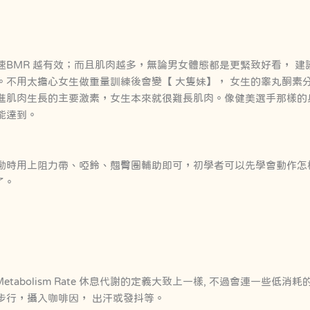
速BMR 越有效；而且肌肉越多，無論男女體態都是更緊致好看， 建
不用太擔心女生做重量訓練後會變【 大隻妹】， 女生的睾丸酮素分泌
進肌肉生長的主要激素，女生本來就很難長肌肉。像健美選手那樣的
能達到。
動時用上阻力帶、啞鈴、翹臀圈輔助即可，初學者可以先學會動作怎
了。
ing Metabolism Rate 休息代謝的定義大致上一樣, 不過會連一些
步行，攝入咖啡因， 出汗或發抖等。