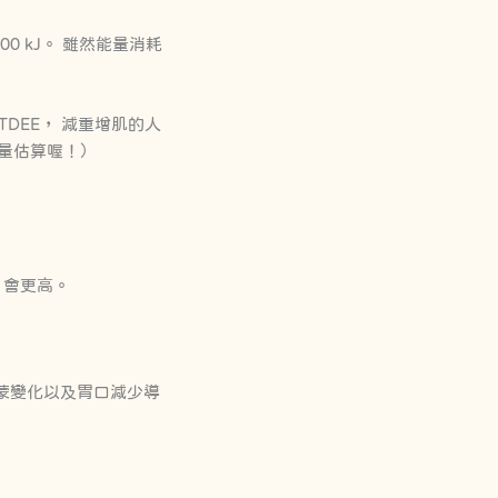
5900 kJ。 雖然能量消耗
re TDEE， 減重增肌的人
熱量估算喔！）
 會更高。
爾蒙變化以及胃口減少導