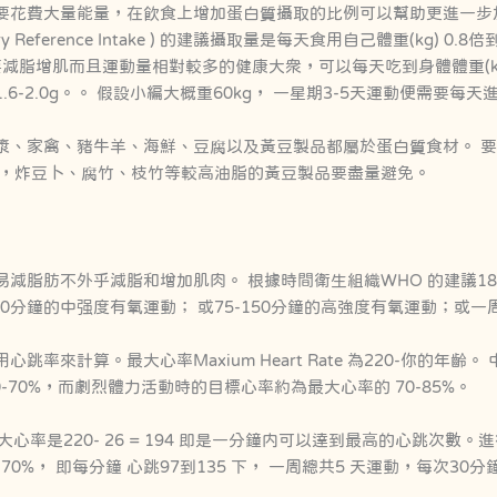
要花費大量能量，在飲食上增加蛋白質攝取的比例可以幫助更進一步
y Reference Intake ) 的建議攝取量是每天食用自己體重(kg) 0.8
但需要減脂增肌而且運動量相對較多的健康大衆，可以每天吃到身體體重(kg 
6-2.0g。。 假設小編大概重60kg， 一星期3-5天運動便需要每天
漿、家禽、豬牛羊、海鮮、豆腐以及黃豆製品都屬於蛋白質食材。 
製品，炸豆卜、腐竹、枝竹等較高油脂的黃豆製品要盡量避免。
減脂肪不外乎減脂和增加肌肉。 根據時間衛生組織WHO 的建議18
300分鐘的中强度有氧運動； 或75-150分鐘的高強度有氧運動；或
跳率來計算。最大心率Maxium Heart Rate 為220-你的年齡
-70%，而劇烈體力活動時的目標心率約為最大心率的 70-85%。
心率是220- 26 = 194 即是一分鐘内可以達到最高的心跳次數
 -70%， 即每分鐘 心跳97到135 下， 一周總共5 天運動，每次3