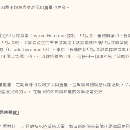
快，因爲平均身高更高肌肉質量也更多。
甲狀腺激素 Thyroid Homrone 控制。甲狀腺、垂體前葉和
甲狀腺軸。甲狀腺產生的主要激素是甲狀腺素或四碘甲狀腺原氨酸（tetrai
triiodothyronine T3）。來自下丘腦的促甲狀腺激素釋放激素 
 和 T4 同步協調工作，可以維持體內平衡， 但任何一個環節出了問題
量能量。定期鍛煉可以增加肌肉質量，並幫助身體調整代謝速度，令
動强度足夠的人， 在睡眠時間燃燒熱量的效率也會更好。
「易瘦體質」
的原材料， 而且維持免疫系統活躍，製造新細胞等新陳代謝都需要