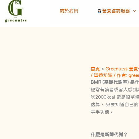
至
關於我們
營養咨詢服務
主
要
內
容
首頁
Greenutss 
/
營養知識
/ 作者:
gree
BMR (基礎代謝率)
經常有讀者或客人感到
吃2000kcal 還是
估算， 只要知道自己
事半功倍。
什麽是新陳代謝？