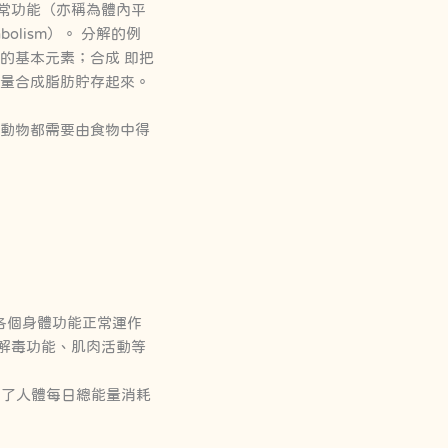
正常功能（亦稱為體內平
abolism）。 分解的例
的基本元素；合成 即把
能量合成脂肪貯存起來。
和動物都需要由食物中得
，維持各個身體功能正常運作
解毒功能、肌肉活動等
佔了人體每日總能量消耗